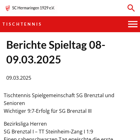
TISCHTENNIS
HAUPTVEREIN
Berichte Spieltag 08-
09.03.2025
SPORTKEGELN
FUSSBALL
09.03.2025
GYMNASTIK
Tischtennis Spielgemeinschaft SG Brenztal und
Senioren
TISCHTENNIS
Wichtiger 9:7-Erfolg für SG Brenztal III
BOGENSCHIESSEN
Bezirksliga Herren
SG Brenztal I – TT Steinheim-Zang I 1:9
Einen rabenschwarzen Tag erwischte die erste