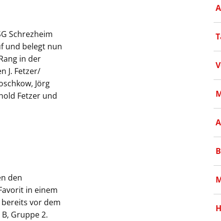
A
 SG Schrezheim
T
uf und belegt nun
Rang in der
V
n J. Fetzer/
poschkow, Jörg
M
nhold Fetzer und
A
B
en den
M
Favorit in einem
h bereits vor dem
H
a B, Gruppe 2.