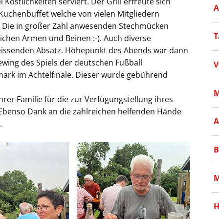
stlichkeiten serviert. Der Grill erfreute sich
A
 Kuchenbuffet welche von vielen Mitgliedern
r. Die in großer Zahl anwesenden Stechmücken
T
ichen Armen und Beinen :-). Auch diverse
reissenden Absatz. Höhepunkt des Abends war dann
wing des Spiels der deutschen Fußball
V
ark im Achtelfinale. Dieser wurde gebührend
M
rer Familie für die zur Verfügungstellung ihres
 Ebenso Dank an die zahlreichen helfenden Hände
A
.
B
M
H