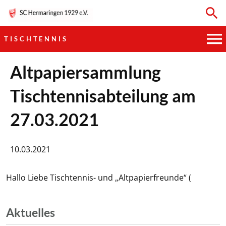
TISCHTENNIS
HAUPTVEREIN
Altpapiersammlung
Tischtennisabteilung am
SPORTKEGELN
27.03.2021
FUSSBALL
GYMNASTIK
10.03.2021
TISCHTENNIS
Hallo Liebe Tischtennis- und „Altpapierfreunde“ (
BOGENSCHIESSEN
Aktuelles