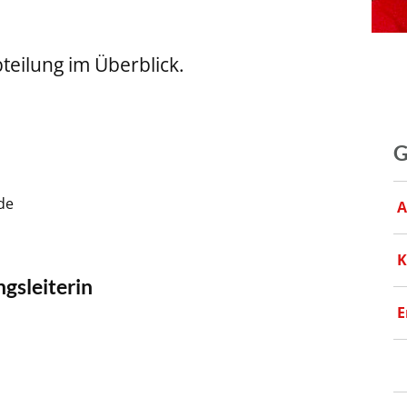
teilung im Überblick.
G
de
A
K
ngsleiterin
E