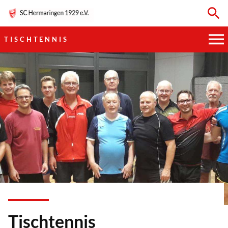
TISCHTENNIS
HAUPTVEREIN
SPORTKEGELN
FUSSBALL
GYMNASTIK
TISCHTENNIS
BOGENSCHIESSEN
Tischtennis