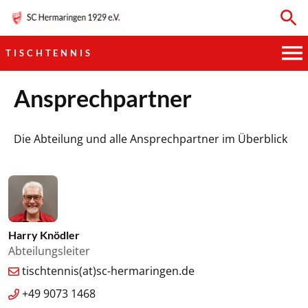
TISCHTENNIS
HAUPTVEREIN
Ansprechpartner
SPORTKEGELN
Die Abteilung und alle Ansprechpartner im Überblick
FUSSBALL
GYMNASTIK
TISCHTENNIS
Harry Knödler
Abteilungsleiter
BOGENSCHIESSEN
tischtennis(at)sc-hermaringen.de
+49 9073 1468