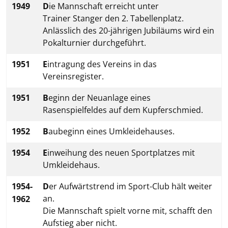
1949
D
ie Mannschaft erreicht unter
Trainer Stanger den 2. Tabellenplatz.
Anlässlich des 20-jährigen Jubiläums wird ein
Pokalturnier durchgeführt.
1951
E
intragung des Vereins in das
Vereinsregister.
1951
B
eginn der Neuanlage eines
Rasenspielfeldes auf dem Kupferschmied.
1952
B
aubeginn eines Umkleidehauses.
1954
E
inweihung des neuen Sportplatzes mit
Umkleidehaus.
1954-
D
er
Aufwärtstrend im Sport-Club hält weiter
an.
1962
Die Mannschaft spielt vorne mit, schafft den
Aufstieg aber nicht.