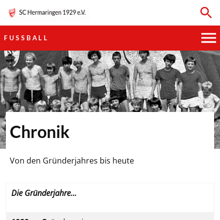
FUSSBALL
HAUPTVEREIN
SPORTKEGELN
FUSSBALL
Chronik
GYMNASTIK
Von den Gründerjahres bis heute
TISCHTENNIS
BOGENSCHIESSEN
Die Gründerjahre...