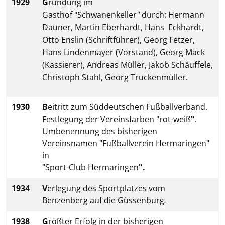
1929
G
ründung im
Gasthof "Schwanenkeller
"
durch: Hermann
Dauner, Martin Eberhardt, Hans Eckhardt,
Otto Enslin (Schriftführer), Georg Fetzer,
Hans Lindenmayer (Vorstand), Georg Mack
(Kassierer), Andreas Müller, Jakob Schäuffele,
Christoph Stahl, Georg Truckenmüller.
1930
B
eitritt zum Süddeutschen Fußballverband.
Festlegung der Vereinsfarben "rot-weiß
"
.
Umbenennung des bisherigen
Vereinsnamen "Fußballverein Hermaringen"
in
"Sport-Club Hermaringen
".
1934
V
erlegung des Sportplatzes vom
Benzenberg auf die Güssenburg
.
1938
G
rößter Erfolg in der bisherigen