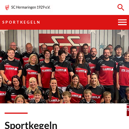
SPORTKEGELN
HAUPTVEREIN
SPORTKEGELN
FUSSBALL
GYMNASTIK
TISCHTENNIS
BOGENSCHIESSEN
Sportkegeln