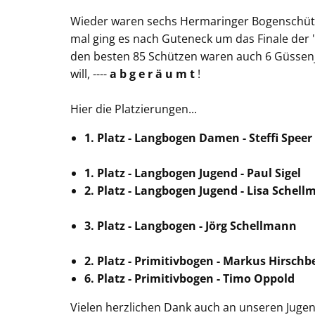
Wieder waren sechs Hermaringer Bogenschütz
mal ging es nach Guteneck um das Finale der "1
den besten 85 Schützen waren auch 6 Güssenjä
will, ----
a b g e r ä u m t
!
Hier die Platzierungen...
1. Platz - Langbogen Damen - Steffi Speer
1. Platz - Langbogen Jugend - Paul Sigel
2. Platz - Langbogen Jugend - Lisa Schel
3. Platz - Langbogen - Jörg Schellmann
2. Platz - Primitivbogen - Markus Hirschb
6. Platz - Primitivbogen - Timo Oppold
Vielen herzlichen Dank auch an unseren Jugens