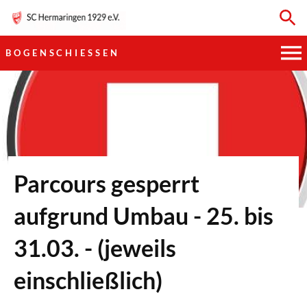
BOGENSCHIESSEN
HAUPTVEREIN
SPORTKEGELN
FUSSBALL
Parcours gesperrt
GYMNASTIK
aufgrund Umbau - 25. bis
TISCHTENNIS
31.03. - (jeweils
BOGENSCHIESSEN
einschließlich)