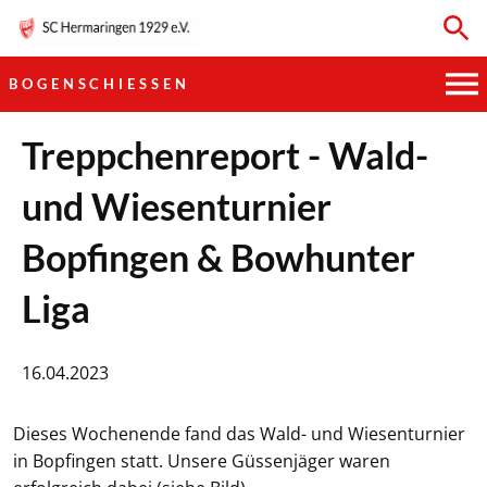
BOGENSCHIESSEN
HAUPTVEREIN
Treppchenreport - Wald-
und Wiesenturnier
SPORTKEGELN
Bopfingen & Bowhunter
FUSSBALL
Liga
GYMNASTIK
TISCHTENNIS
16.04.2023
BOGENSCHIESSEN
Dieses Wochenende fand das Wald- und Wiesenturnier
in Bopfingen statt. Unsere Güssenjäger waren