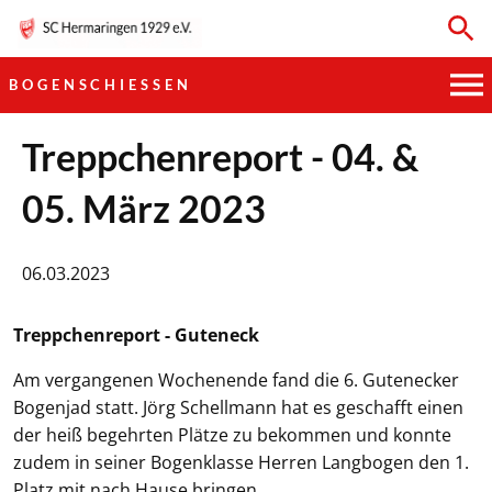
BOGENSCHIESSEN
HAUPTVEREIN
Treppchenreport - 04. &
05. März 2023
SPORTKEGELN
FUSSBALL
06.03.2023
GYMNASTIK
Treppchenreport - Guteneck
TISCHTENNIS
Am vergangenen Wochenende fand die 6. Gutenecker
Bogenjad statt. Jörg Schellmann hat es geschafft einen
BOGENSCHIESSEN
der heiß begehrten Plätze zu bekommen und konnte
zudem in seiner Bogenklasse Herren Langbogen den 1.
Platz mit nach Hause bringen.