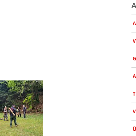
A
A
V
G
A
T
V
Ü