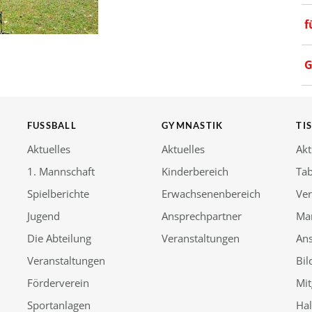
f
G
FUSSBALL
GYMNASTIK
TI
Aktuelles
Aktuelles
Akt
1. Mannschaft
Kinderbereich
Tab
Spielberichte
Erwachsenenbereich
Ver
Jugend
Ansprechpartner
Ma
Die Abteilung
Veranstaltungen
An
Veranstaltungen
Bil
Förderverein
Mit
Sportanlagen
Ha