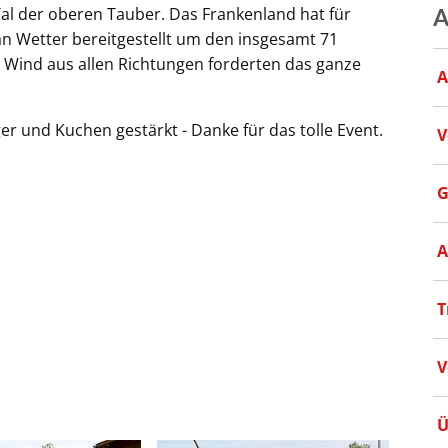
al der oberen Tauber. Das Frankenland hat für
A
n Wetter bereitgestellt um den insgesamt 71
 Wind aus allen Richtungen forderten das ganze
A
r und Kuchen gestärkt - Danke für das tolle Event.
V
G
A
T
V
Ü