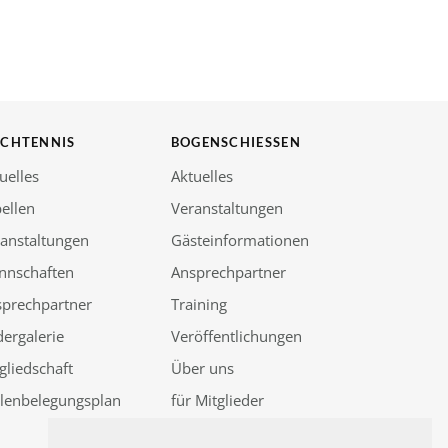
SCHTENNIS
BOGENSCHIESSEN
uelles
Aktuelles
ellen
Veranstaltungen
anstaltungen
Gästeinformationen
nnschaften
Ansprechpartner
sprechpartner
Training
dergalerie
Veröffentlichungen
gliedschaft
Über uns
llenbelegungsplan
für Mitglieder
Güssenjagd 2026