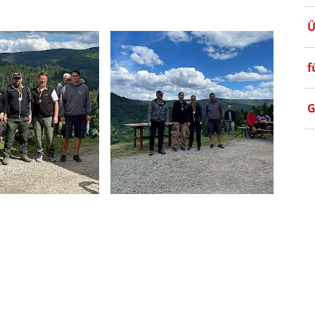
Ü
f
G