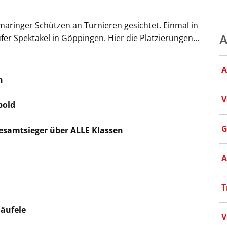
ringer Schützen an Turnieren gesichtet. Einmal in
r Spektakel in Göppingen. Hier die Platzierungen...
A
A
n
V
pold
G
 Gesamtsieger über ALLE Klassen
A
T
häufele
V