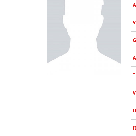
A
V
G
A
T
V
Ü
f