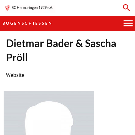
BOGENSCHIESSEN
HAUPTVEREIN
Dietmar Bader & Sascha
Pröll
SPORTKEGELN
FUSSBALL
Website
GYMNASTIK
TISCHTENNIS
BOGENSCHIESSEN