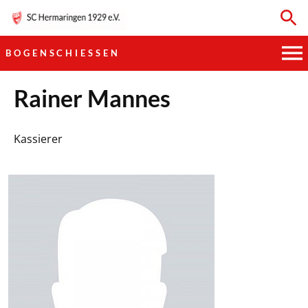
BOGENSCHIESSEN
HAUPTVEREIN
Rainer Mannes
SPORTKEGELN
Kassierer
FUSSBALL
GYMNASTIK
TISCHTENNIS
BOGENSCHIESSEN