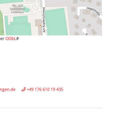
ter
ODbL
#
ingen.de
+49 176 610 19 435