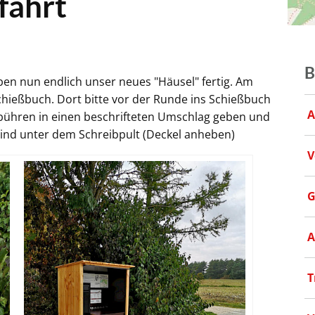
fahrt
B
n nun endlich unser neues "Häusel" fertig. Am
Schießbuch. Dort bitte vor der Runde ins Schießbuch
A
ebühren in einen beschrifteten Umschlag geben und
sind unter dem Schreibpult (Deckel anheben)
V
G
A
T