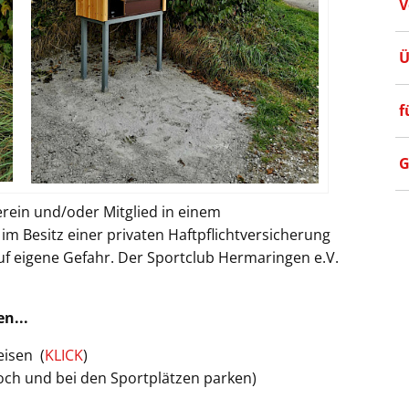
V
Ü
f
G
rein und/oder Mitglied in einem
m Besitz einer privaten Haftpflichtversicherung
uf eigene Gefahr. Der Sportclub Hermaringen e.V.
en...
eisen (
KLICK
)
och und bei den Sportplätzen parken)