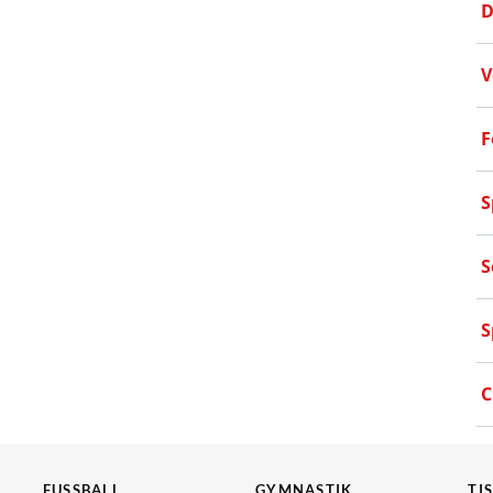
D
V
F
S
S
S
C
FUSSBALL
GYMNASTIK
TI