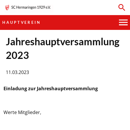
HAUPTVEREIN
HAUPTVEREIN
Jahreshauptversammlung
2023
SPORTKEGELN
FUSSBALL
11.03.2023
GYMNASTIK
Einladung zur Jahreshauptversammlung
TISCHTENNIS
Werte Mitglieder,
BOGENSCHIESSEN