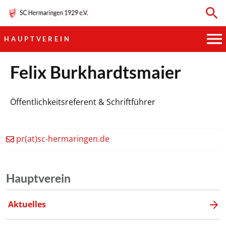
HAUPTVEREIN
HAUPTVEREIN
Felix Burkhardtsmaier
SPORTKEGELN
Öffentlichkeitsreferent & Schriftführer
FUSSBALL
pr(at)sc-hermaringen.de
GYMNASTIK
TISCHTENNIS
Hauptverein
BOGENSCHIESSEN
Aktuelles