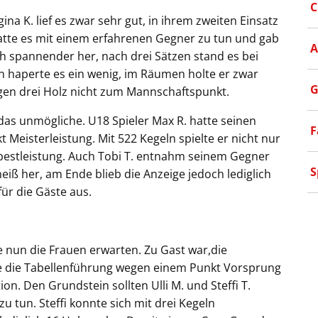
C
a K. lief es zwar sehr gut, in ihrem zweiten Einsatz
hatte es mit einem erfahrenen Gegner zu tun und gab
A
ich spannender her, nach drei Sätzen stand es bei
len haperte es ein wenig, im Räumen holte er zwar
G
egen drei Holz nicht zum Mannschaftspunkt.
as unmögliche. U18 Spieler Max R. hatte seinen
F
t Meisterleistung. Mit 522 Kegeln spielte er nicht nur
bestleistung. Auch Tobi T. entnahm seinem Gegner
S
heiß her, am Ende blieb die Anzeige jedoch lediglich
für die Gäste aus.
e nun die Frauen erwarten. Zu Gast war,die
he die Tabellenführung wegen einem Punkt Vorsprung
n. Den Grundstein sollten Ulli M. und Steffi T.
u tun. Steffi konnte sich mit drei Kegeln