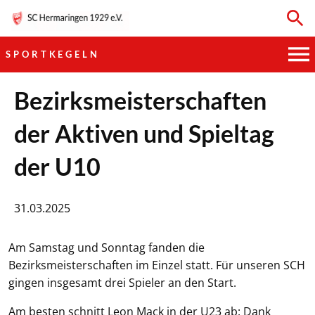
SPORTKEGELN
HAUPTVEREIN
Bezirksmeisterschaften
der Aktiven und Spieltag
SPORTKEGELN
der U10
FUSSBALL
GYMNASTIK
31.03.2025
TISCHTENNIS
Am Samstag und Sonntag fanden die
Bezirksmeisterschaften im Einzel statt. Für unseren SCH
BOGENSCHIESSEN
gingen insgesamt drei Spieler an den Start.
Am besten schnitt Leon Mack in der U23 ab: Dank