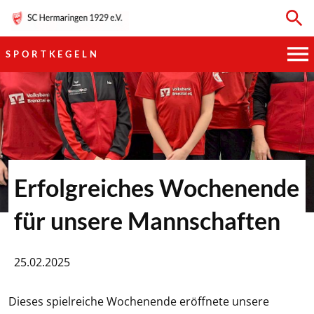
SPORTKEGELN
HAUPTVEREIN
SPORTKEGELN
FUSSBALL
Erfolgreiches Wochenende
GYMNASTIK
für unsere Mannschaften
TISCHTENNIS
25.02.2025
BOGENSCHIESSEN
Dieses spielreiche Wochenende eröffnete unsere