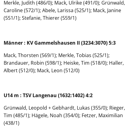
Merkle, Judith (486/0); Mack, Ulrike (491/0); Grünwald,
Caroline (572/1); Abele, Larissa (525/1); Mack, Janine
(551/1); Stefanie, Thierer (559/1)
Männer : KV Gammelshausen II (3234:3070) 5:3
Mack, Thorsten (569/1); Merkle, Tobias (525/1);
Brandauer, Robin (598/1); Heiske, Tim (518/0); Haller,
Albert (512/0); Mack, Leon (512/0)
U14 m : TSV Langenau (1632:1402) 4:2
Grünwald, Leopold + Gebhardt, Lukas (355/0); Rieger,
Tim (485/1); Hägele, Noah (354/0); Fetzer, Maximilian
(438/1)