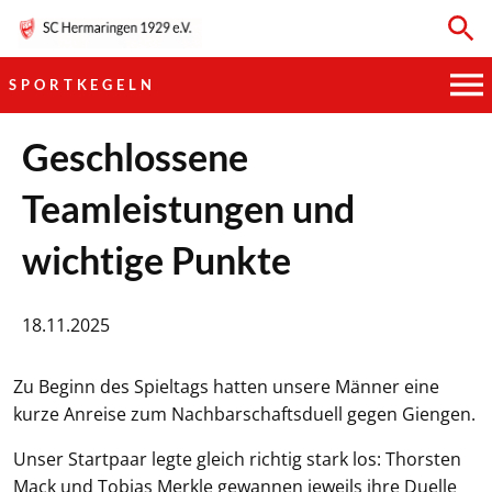
SPORTKEGELN
HAUPTVEREIN
Geschlossene
Teamleistungen und
SPORTKEGELN
wichtige Punkte
FUSSBALL
GYMNASTIK
18.11.2025
TISCHTENNIS
Zu Beginn des Spieltags hatten unsere Männer eine
kurze Anreise zum Nachbarschaftsduell gegen Giengen.
BOGENSCHIESSEN
Unser Startpaar legte gleich richtig stark los: Thorsten
Mack und Tobias Merkle gewannen jeweils ihre Duelle