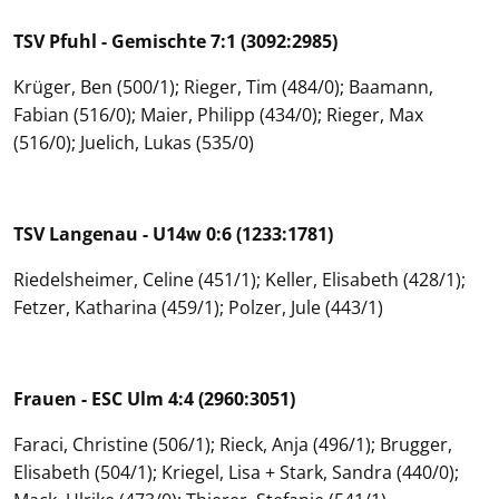
TSV Pfuhl - Gemischte 7:1 (3092:2985)
Krüger, Ben (500/1); Rieger, Tim (484/0); Baamann,
Fabian (516/0); Maier, Philipp (434/0); Rieger, Max
(516/0); Juelich, Lukas (535/0)
TSV Langenau - U14w 0:6 (1233:1781)
Riedelsheimer, Celine (451/1); Keller, Elisabeth (428/1);
Fetzer, Katharina (459/1); Polzer, Jule (443/1)
Frauen - ESC Ulm 4:4 (2960:3051)
Faraci, Christine (506/1); Rieck, Anja (496/1); Brugger,
Elisabeth (504/1); Kriegel, Lisa + Stark, Sandra (440/0);