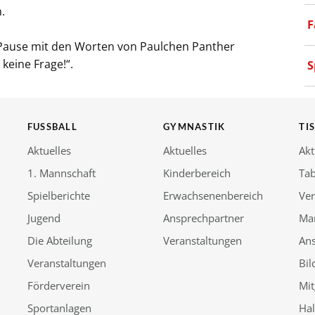
.
F
e Pause mit den Worten von Paulchen Panther
 keine Frage!“.
S
FUSSBALL
GYMNASTIK
TI
Aktuelles
Aktuelles
Akt
1. Mannschaft
Kinderbereich
Tab
Spielberichte
Erwachsenenbereich
Ver
Jugend
Ansprechpartner
Ma
Die Abteilung
Veranstaltungen
An
Veranstaltungen
Bil
Förderverein
Mit
Sportanlagen
Ha