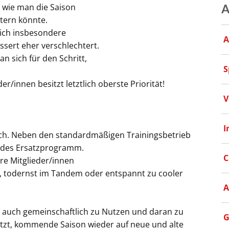
 wie man die Saison
A
tern könnte.
sich insbesondere
A
ssert eher verschlechtert.
 sich für den Schritt,
S
/innen besitzt letztlich oberste Priorität!
V
I
lsch. Neben den standardmäßigen Trainingsbetrieb
nendes Ersatzprogramm.
C
re Mitglieder/innen
, todernst im Tandem oder entspannt zu cooler
A
ls auch gemeinschaftlich zu Nutzen und daran zu
G
jetzt, kommende Saison wieder auf neue und alte