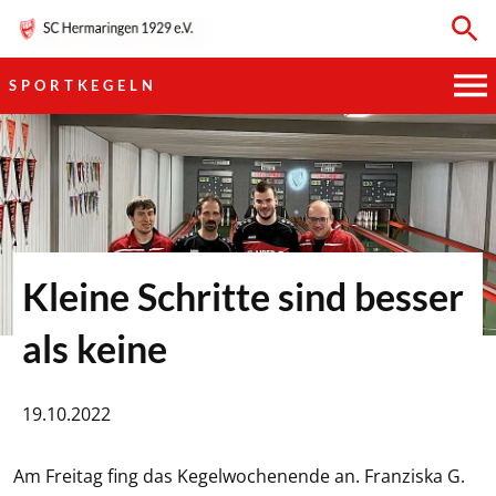
SPORTKEGELN
HAUPTVEREIN
SPORTKEGELN
FUSSBALL
Kleine Schritte sind besser
GYMNASTIK
als keine
TISCHTENNIS
19.10.2022
BOGENSCHIESSEN
Am Freitag fing das Kegelwochenende an. Franziska G.