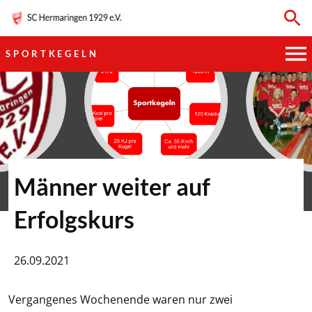
SPORTKEGELN
HAUPTVEREIN
SPORTKEGELN
FUSSBALL
Männer weiter auf
GYMNASTIK
Erfolgskurs
TISCHTENNIS
26.09.2021
BOGENSCHIESSEN
Vergangenes Wochenende waren nur zwei