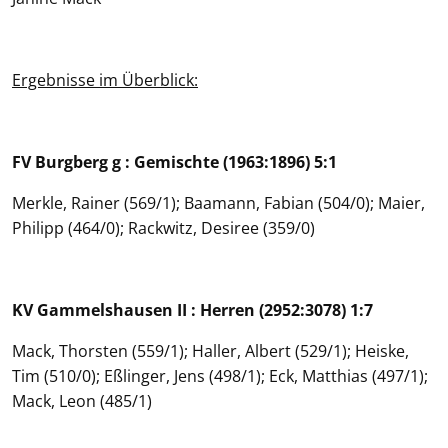
Ergebnisse im Überblick:
FV Burgberg g : Gemischte (1963:1896) 5:1
Merkle, Rainer (569/1); Baamann, Fabian (504/0); Maier,
Philipp (464/0); Rackwitz, Desiree (359/0)
KV Gammelshausen II : Herren (2952:3078) 1:7
Mack, Thorsten (559/1); Haller, Albert (529/1); Heiske,
Tim (510/0); Eßlinger, Jens (498/1); Eck, Matthias (497/1);
Mack, Leon (485/1)