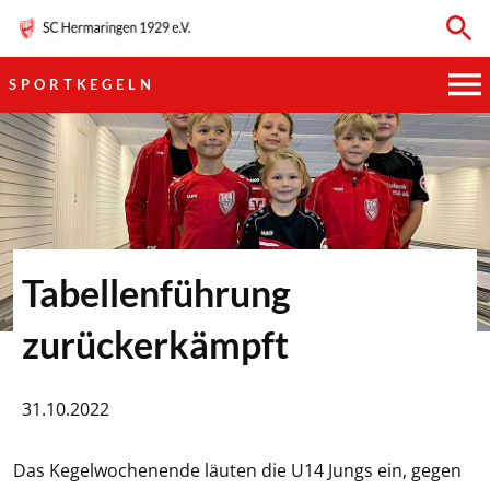
SPORTKEGELN
HAUPTVEREIN
SPORTKEGELN
FUSSBALL
Tabellenführung
GYMNASTIK
zurückerkämpft
TISCHTENNIS
31.10.2022
BOGENSCHIESSEN
Das Kegelwochenende läuten die U14 Jungs ein, gegen