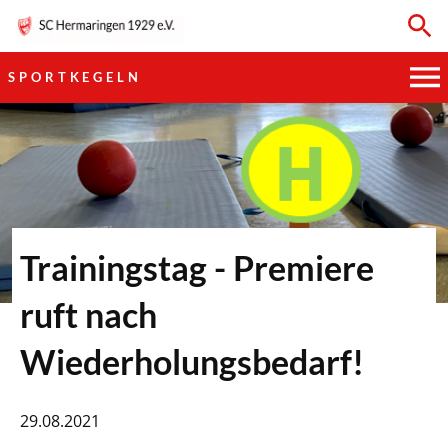
SPORTKEGELN
HAUPTVEREIN
SPORTKEGELN
FUSSBALL
Trainingstag - Premiere
GYMNASTIK
ruft nach
TISCHTENNIS
Wiederholungsbedarf!
BOGENSCHIESSEN
29.08.2021