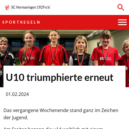
SPORTKEGELN
HAUPTVEREIN
SPORTKEGELN
FUSSBALL
U10 triumphierte erneut
GYMNASTIK
01.02.2024
TISCHTENNIS
Das vergangene Wochenende stand ganz im Zeichen
BOGENSCHIESSEN
der Jugend.