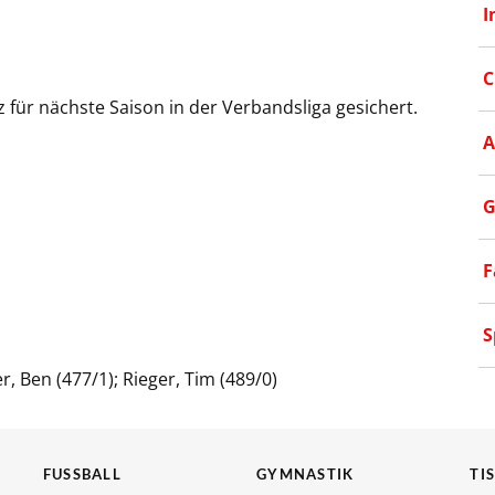
I
C
 für nächste Saison in der Verbandsliga gesichert.
A
G
F
S
er, Ben (477/1); Rieger, Tim (489/0)
FUSSBALL
GYMNASTIK
TI