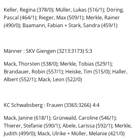
Keller, Regina (378/0); Müller, Lukas (516/1); Döring,
Pascal (464/1); Rieger, Max (509/1); Merkle, Rainer
(490/0); Baamann, Fabian + Stark, Sandra (459/1)
Männer : SKV Giengen (3213:3173) 5:3
Mack, Thorsten (538/0); Merkle, Tobias (529/1);
Brandauer, Robin (557/1); Heiske, Tim (515/0); Haller,
Albert (552/1); Mack, Leon (522/0)
KC Schwabsberg : Frauen (3365:3266) 4:4
Mack, Janine (618/1); Grünwald, Caroline (546/1);
Thierer, Stefanie (590/1); Abele, Larissa (592/1); Merkle,
Judith (499/0); Mack, Ulrike + Müller, Melanie (421/0)