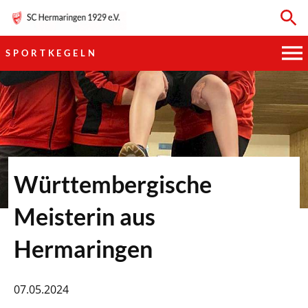
SPORTKEGELN
HAUPTVEREIN
SPORTKEGELN
FUSSBALL
Württembergische
GYMNASTIK
Meisterin aus
TISCHTENNIS
Hermaringen
BOGENSCHIESSEN
07.05.2024