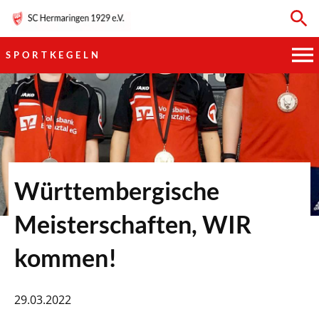
SPORTKEGELN
HAUPTVEREIN
SPORTKEGELN
FUSSBALL
Württembergische
GYMNASTIK
Meisterschaften, WIR
TISCHTENNIS
kommen!
BOGENSCHIESSEN
29.03.2022