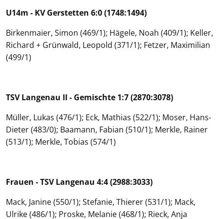
U14m - KV Gerstetten 6:0 (1748:1494)
Birkenmaier, Simon (469/1); Hägele, Noah (409/1); Keller,
Richard + Grünwald, Leopold (371/1); Fetzer, Maximilian
(499/1)
TSV Langenau II - Gemischte 1:7 (2870:3078)
Müller, Lukas (476/1); Eck, Mathias (522/1); Moser, Hans-
Dieter (483/0); Baamann, Fabian (510/1); Merkle, Rainer
(513/1); Merkle, Tobias (574/1)
Frauen - TSV Langenau 4:4 (2988:3033)
Mack, Janine (550/1); Stefanie, Thierer (531/1); Mack,
Ulrike (486/1); Proske, Melanie (468/1); Rieck, Anja