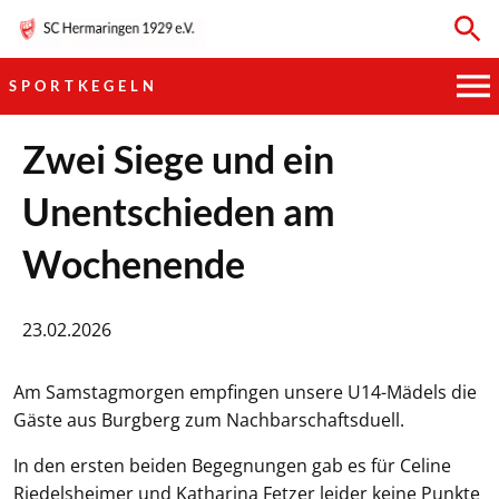
SPORTKEGELN
HAUPTVEREIN
Zwei Siege und ein
Unentschieden am
SPORTKEGELN
Wochenende
FUSSBALL
GYMNASTIK
23.02.2026
TISCHTENNIS
Am Samstagmorgen empfingen unsere U14-Mädels die
Gäste aus Burgberg zum Nachbarschaftsduell.
BOGENSCHIESSEN
In den ersten beiden Begegnungen gab es für Celine
Riedelsheimer und Katharina Fetzer leider keine Punkte