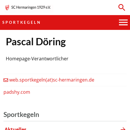
SPORTKEGELN
HAUPTVEREIN
Pascal Döring
SPORTKEGELN
Homepage-Verantwortlicher
FUSSBALL
web.sportkegeln(at)sc-hermaringen.de
GYMNASTIK
padshy.com
TISCHTENNIS
Sportkegeln
BOGENSCHIESSEN
Aktuelles