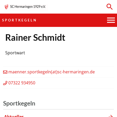
SPORTKEGELN
HAUPTVEREIN
Rainer Schmidt
SPORTKEGELN
Sportwart
FUSSBALL
maenner.sportkegeln(at)sc-hermaringen.de
GYMNASTIK
07322 934950
TISCHTENNIS
BOGENSCHIESSEN
Sportkegeln
Aktuelles