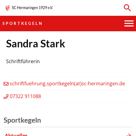
SPORTKEGELN
HAUPTVEREIN
Sandra Stark
SPORTKEGELN
Schriftführerin
FUSSBALL
schriftfuehrung.sportkegeln(at)sc-hermaringen.de
GYMNASTIK
07322 911088
TISCHTENNIS
BOGENSCHIESSEN
Sportkegeln
Aktuelles