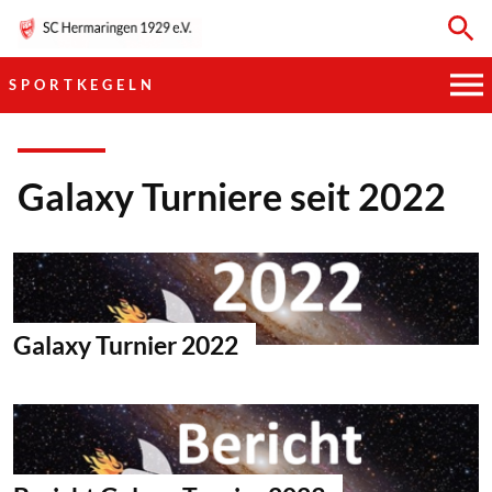
SPORTKEGELN
HAUPTVEREIN
Galaxy Turniere seit 2022
SPORTKEGELN
FUSSBALL
GYMNASTIK
Galaxy Turnier 2022
TISCHTENNIS
BOGENSCHIESSEN