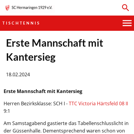
TISCHTENNIS
HAUPTVEREIN
Erste Mannschaft mit
Kantersieg
SPORTKEGELN
FUSSBALL
18.02.2024
GYMNASTIK
Erste Mannschaft mit Kantersieg
TISCHTENNIS
Herren Bezirksklasse: SCH I -
TTC Victoria Härtsfeld 08 II
9:1
BOGENSCHIESSEN
Am Samstagabend gastierte das Tabellenschlusslicht in
der Güssenhalle. Dementsprechend waren schon von