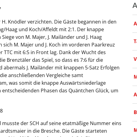
A
7
 H. Knödler verzichten. Die Gäste begannen in den
A
g/Haag und Koch/Affeldt mit 2:1. Der knappe
iege von M. Majer, J. Mailänder und J. Haag
T
 sich M. Majer und J. Koch im vorderen Paarkreuz
 TTC mit 6:5 in Front lag. Dank der Wucht des
V
 Brenztäler das Spiel, so dass es 7:6 für die
d abermals J. Mailänder mit knappen 5-Satz Erfolgen
en die anschließenden Vergleiche samt
M
am, was somit die knappe Auswärtsniederlage
den entscheidenden Phasen das Quäntchen Glück, um
A
:8
B
el musste der SCH auf seine etatmäßige Nummer eins
M
ardtsmaier in die Bresche. Die Gäste starteten