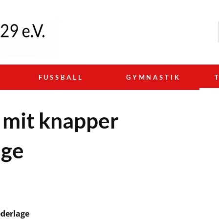
N
FUSSBALL
GYMNASTIK
 mit knapper
age
derlage