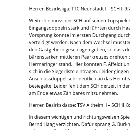
Herren Bezirksliga: TTC Neunstadt I – SCH I 9:
Weiterhin muss der SCH auf seinen Topspieler
Eingangsdoppeln stark und führten durch Haa
Vorsprung konnte im ersten Durchgang durch S
verteidigt werden. Nach dem Wechsel mussten
den Gastgebern geschlagen geben, so dass der
bärenstarken mittleren Paarkreuzes drehten die
Hermaringer stand. Hier konnten F. Affeldt un
sich in die Siegerliste eintragen. Leider ging
Anschlussdoppel sehr deutlich an das Heimte
besiegelte. Leider fehlt dem SCH derzeit in 
am Ende etwas Zählbares mitzunehmen.
Herren Bezirksklasse: TSV Altheim II – SCH II 8
In diesem wichtigen und richtungsweisen Spi
Bernd Haag verzichten. Dafür sprang G. Burkh