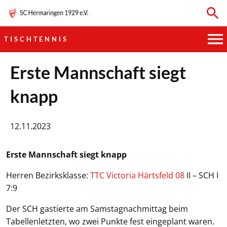
TISCHTENNIS
HAUPTVEREIN
Erste Mannschaft siegt
knapp
SPORTKEGELN
FUSSBALL
12.11.2023
GYMNASTIK
Erste Mannschaft siegt knapp
TISCHTENNIS
Herren Bezirksklasse:
TTC Victoria Härtsfeld 08
II – SCH I
7:9
BOGENSCHIESSEN
Der SCH gastierte am Samstagnachmittag beim
Tabellenletzten, wo zwei Punkte fest eingeplant waren.