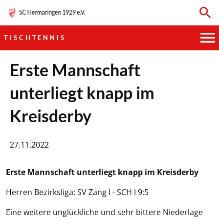
TISCHTENNIS
HAUPTVEREIN
Erste Mannschaft
unterliegt knapp im
SPORTKEGELN
Kreisderby
FUSSBALL
GYMNASTIK
27.11.2022
TISCHTENNIS
Erste Mannschaft unterliegt knapp im Kreisderby
BOGENSCHIESSEN
Herren Bezirksliga: SV Zang I - SCH I 9:5
Eine weitere unglückliche und sehr bittere Niederlage