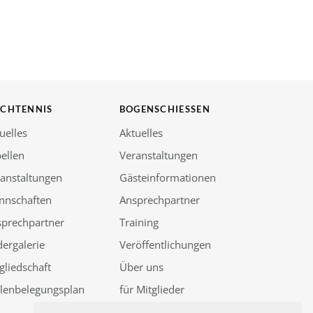
SCHTENNIS
BOGENSCHIESSEN
uelles
Aktuelles
ellen
Veranstaltungen
anstaltungen
Gästeinformationen
nnschaften
Ansprechpartner
sprechpartner
Training
dergalerie
Veröffentlichungen
gliedschaft
Über uns
llenbelegungsplan
für Mitglieder
Güssenjagd 2026