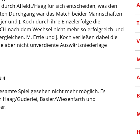
A
 durch Affeldt/Haag für sich entscheiden, was den
rsten Durchgang war das Match beider Mannschaften
er und J. Koch durch ihre Einzelerfolge die
T
 SCH nach dem Wechsel nicht mehr so erfolgreich und
gleichen. M. Ertle und J. Koch verließen dabei die
V
ppe aber nicht unverdiente Auswärtsniederlage
M
A
9:4
esamte Spiel gesehen nicht mehr möglich. Es
B
n Haag/Guderlei, Basler/Wiesenfarth und
er.
M
H