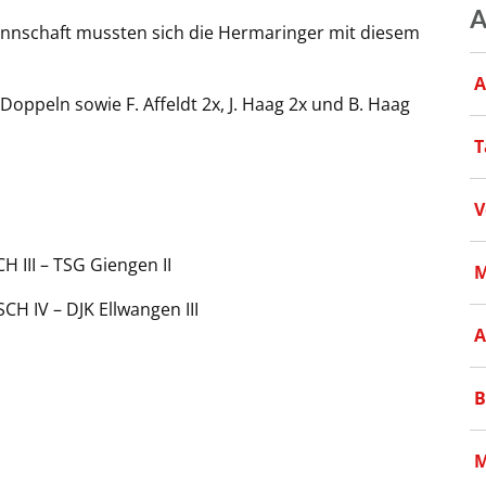
A
nnschaft mussten sich die Hermaringer mit diesem
A
oppeln sowie F. Affeldt 2x, J. Haag 2x und B. Haag
T
V
H III – TSG Giengen II
M
CH IV – DJK Ellwangen III
A
B
M