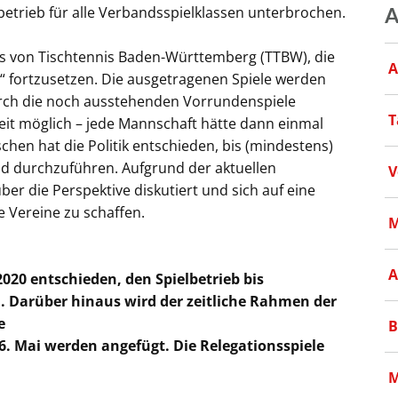
trieb für alle Verbandsspielklassen unterbrochen.
A
s von Tischtennis Baden-Württemberg (TTBW), die
A
e“ fortzusetzen. Die ausgetragenen Spiele werden
rch die noch ausstehenden Vorrundenspiele
T
eit möglich – jede Mannschaft hätte dann einmal
chen hat die Politik entschieden, bis (mindestens)
nd durchzuführen. Aufgrund der aktuellen
V
r die Perspektive diskutiert und sich auf eine
e Vereine zu schaffen.
M
A
20 entschieden, den Spielbetrieb bis
n.
Darüber hinaus wird der zeitliche Rahmen der
e
B
16. Mai werden angefügt. Die Relegationsspiele
M